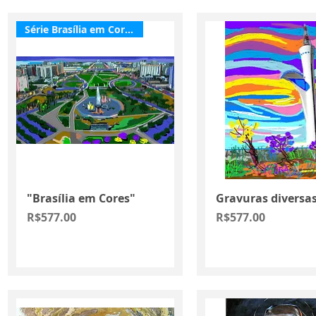
Série Brasília em Cores
Quick View
Quick View
"Brasília em Cores"
Gravuras diversa
Price
Price
R$577.00
R$577.00