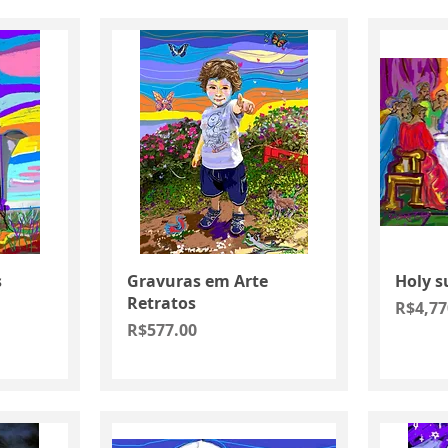
Quick View
s
Gravuras em Arte
Holy s
Retratos
Price
R$4,77
Price
R$577.00