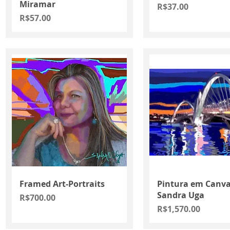
Miramar
Price
R$37.00
Price
R$57.00
Quick View
Quick View
Framed Art-Portraits
Pintura em Canva
Sandra Uga
Price
R$700.00
Price
R$1,570.00