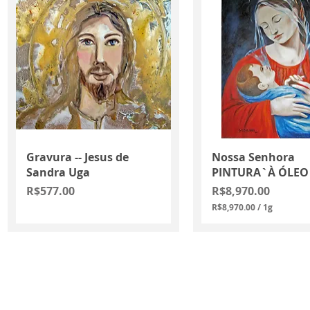
Quick View
Quick View
Gravura -- Jesus de
Nossa Senhora
Sandra Uga
PINTURA`À ÓLEO
Price
Price
R$577.00
R$8,970.00
R$8,970.00
/
1g
R
$
8
,
9
7
0
.
0