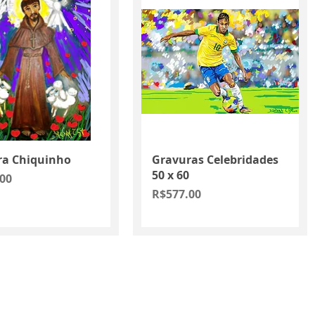
Quick View
Quick View
ra Chiquinho
Gravuras Celebridades
50 x 60
00
Price
R$577.00