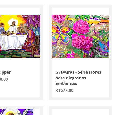
Quick View
Quick View
upper
Gravuras - Série Flores
para alegrar os
0.00
ambientes
Price
R$577.00