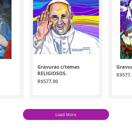
Quick View
Gravuras c/temas
Gravu
RELIGIOSOS.
Price
R$577.
Price
R$577.00
Load More