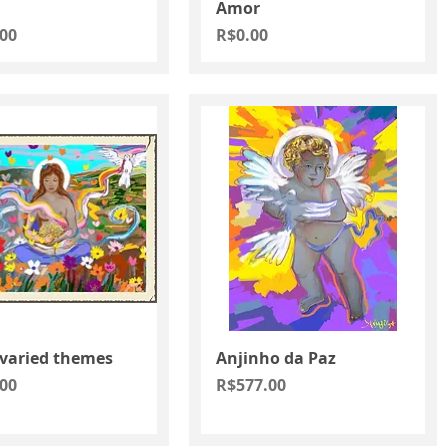
Amor
Price
00
R$0.00
Quick View
Quick View
 varied themes
Anjinho da Paz
Price
00
R$577.00