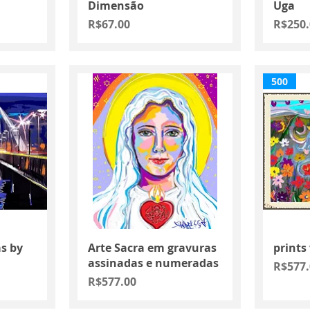
Dimensão
Uga
Price
Price
R$67.00
R$250.
500
Quick View
s by
Arte Sacra em gravuras
prints
assinadas e numeradas
Price
R$577.
Price
R$577.00