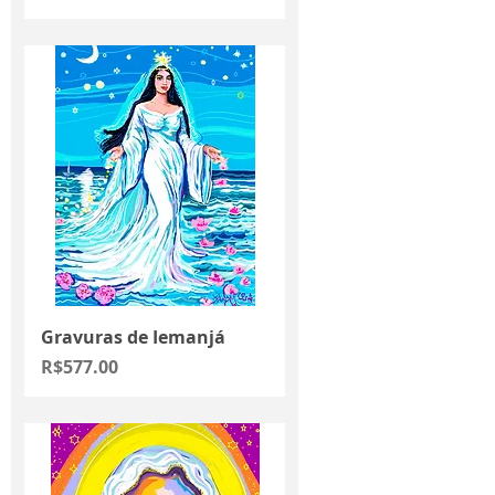
Gravuras de Iemanjá
Price
R$577.00