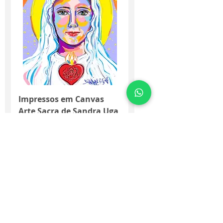
Impressos em Canvas
Arte Sacra de Sandra Uga
Price
R$1,370.00