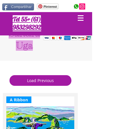
Pinterest
Compartilhar
Tel 55+(61)
983298292
Sandra
Uga
Load Previous
A Ribbon