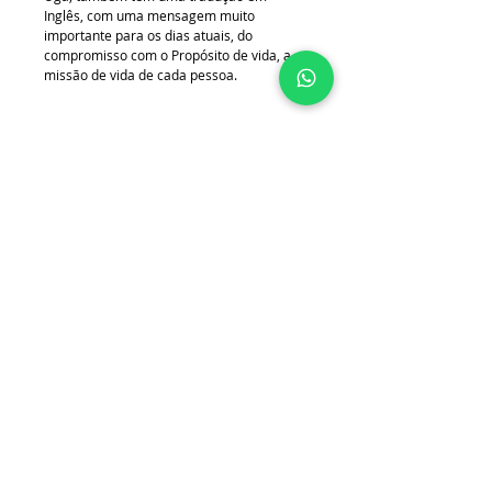
Inglês, com uma mensagem muito
importante para os dias atuais, do
compromisso com o Propósito de vida, a
missão de vida de cada pessoa.
Sandra Uga
Tel 55+(61) 983298292
E-mail - sandrauga369@gmail.com
Diga Olá!