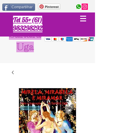
Pinterest
Compartilhar
Tel 55+(61)
983298292
Sandra
Uga