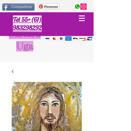
Pinterest
Compartilhar
Tel 55+(61)
983298292
Sandra
Uga