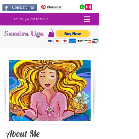
Pinterest
Compartilhar
Tel 55+(61) 983298292
Sandra Uga
About Me