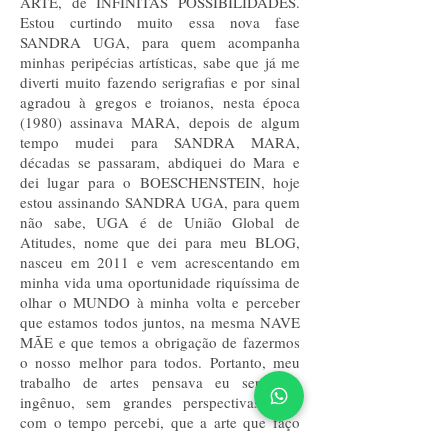
ARTE, de INFINITAS POSSIBILIDADES.
Estou curtindo muito essa nova fase
SANDRA UGA, para quem acompanha
minhas peripécias artísticas, sabe que já me
diverti muito fazendo serigrafias e por sinal
agradou à gregos e troianos, nesta época
(1980) assinava MARA, depois de algum
tempo mudei para SANDRA MARA,
décadas se passaram, abdiquei do Mara e
dei lugar para o BOESCHENSTEIN, hoje
estou assinando SANDRA UGA, para quem
não sabe, UGA é de União Global de
Atitudes, nome que dei para meu BLOG,
nasceu em 2011 e vem acrescentando em
minha vida uma oportunidade riquíssima de
olhar o MUNDO à minha volta e perceber
que estamos todos juntos, na mesma NAVE
MÃE e que temos a obrigação de fazermos
o nosso melhor para todos. Portanto, meu
trabalho de artes pensava eu ser tolo,
ingênuo, sem grandes perspectivas, mas
com o tempo percebi, que a arte que faço
tem uma função extremamente importante,